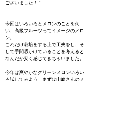
ございました！
”
今回はいろいろとメロンのことを伺
い、高級フルーツってイメージのメロ
ン。
これだけ栽培をする上で工夫をし、そ
して手間暇かけていることを考えると
なんだか安く感じてきちゃいました。
今年は爽やかなグリーンメロンいろい
ろ試してみよう！まずは山崎さんのメ
ロンから！
〈山崎さんのメロンが買える場所〉
・農産物直売所　大きなかぶ
茨城県稲敷郡阿見町小池2157-24