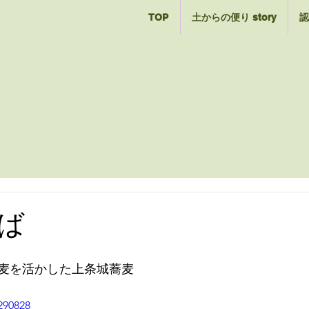
TOP
土からの便り story
認
ば
麦を活かした上条城蕎麦
290828