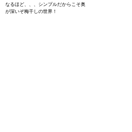
なるほど、、、シンプルだからこそ奥
が深いぞ梅干しの世界！
“梅林にてお待ちしています！”
取材後に島津梅林の5年熟成梅干をラッ
キーなことにいただくことができまし