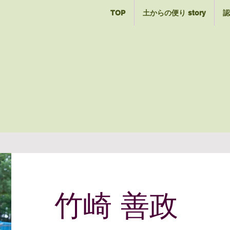
TOP
土からの便り story
認
竹崎 善政