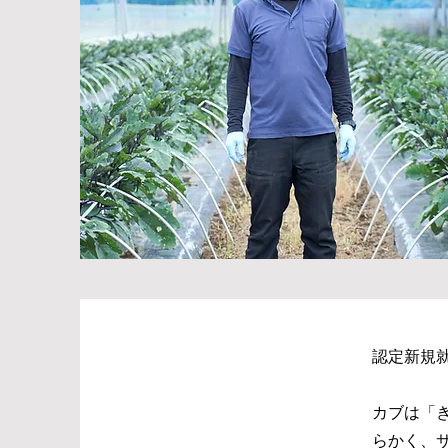
認定新規
カブは「
らかく、