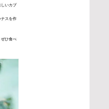
味しいカブ
いナスを作
。ぜひ食べ