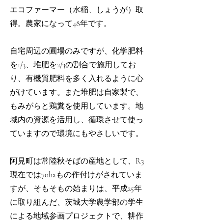
エコファーマー（水稲、しょうが）取
得。農家になって48年です。
自宅周辺の圃場のみですが、化学肥料
を1/3、堆肥を2/3の割合で施用してお
り、有機質肥料を多く入れるように心
がけています。また
堆肥は自家製で、
もみがらと鶏糞を使用しています。地
域内の資源を活用し、循環させて使っ
ていますので環境にもやさしいです。
阿見町は常陸秋そばの産地として、R3
現在では70haもの作付けがされていま
すが、そもそもの始まりは、
平成25年
に取り組んだ、茨城大学農学部の学生
による地域参画プロジェクトで、耕作