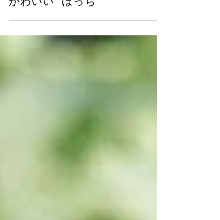
阿見町の秋の風物詩、まんまる
かわいい ”ぼっち”